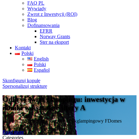
FAQ PL
Wywiady
Zwrot z Inwestycji (ROI)
Blog
Dofinansowania
EFRR
Norway Grants
Ster na eksport
Kontakt
Polski
English
Polski
Español
Skonfiguruj kopułę
Spersonalizuj strukturę
Odkryj świat glampingu: inwestycja w
domki w kształcie litery A
20 maja 2024 | a-frame domek domekglampingowy FDomes
Glamping
Read more
Categories