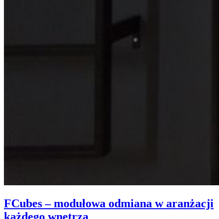
FCubes – modułowa odmiana w aranżacji
każdego wnętrza