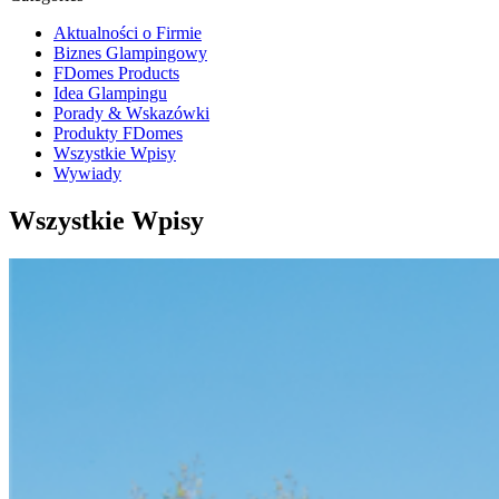
Aktualności o Firmie
Biznes Glampingowy
FDomes Products
Idea Glampingu
Porady & Wskazówki
Produkty FDomes
Wszystkie Wpisy
Wywiady
Wszystkie Wpisy