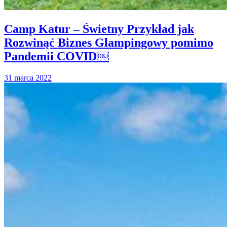
Camp Katur – Świetny Przykład jak
Rozwinąć Biznes Glampingowy pomimo
Pandemii COVID￼
31 marca 2022