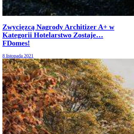
Zwycięzcą Nagrody Architizer A+ w
Kategorii Hotelarstwo Zostaje…
FDomes!
8 listopada 2021