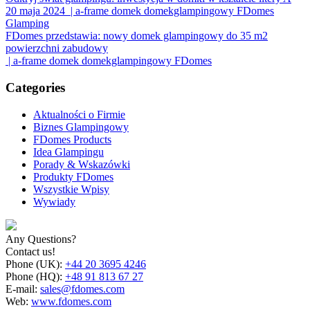
20 maja 2024
| a-frame domek domekglampingowy FDomes
Glamping
FDomes przedstawia: nowy domek glampingowy do 35 m2
powierzchni zabudowy
| a-frame domek domekglampingowy FDomes
Categories
Aktualności o Firmie
Biznes Glampingowy
FDomes Products
Idea Glampingu
Porady & Wskazówki
Produkty FDomes
Wszystkie Wpisy
Wywiady
Any Questions?
Contact us!
Phone (UK):
+44 20 3695 4246
Phone (HQ):
+48 91 813 67 27
E-mail:
sales@fdomes.com
Web:
www.fdomes.com