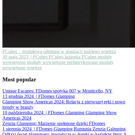
FCubes – modułowa odmiana w aranżacji każdego wnętrza
30 maja 2023
| FCubes FCubes łazienka FCubes moduły
wewnętrzne moduły wewnętrzne prefabrykowane moduły
wewnętrzne wnętrze
Most popular
Unique Escapes: FDomes spotyka 007 w Monticello, NY
13 grudnia 2024
| FDomes Glamping
Glamping Show Americas 2024: Relacja z pierwszej ręki i nowe
trendy w branży
10 października 2024
| FDomes Glamping Glamping Show
Americas 2024
Zenzia Glamping: Marzenie spełnione dzięki FDomes
1 sierpnia 2024
| FDomes Glamping Rumunia Zenzia Galmping
Odkryj świat glampingu: inwestycja w domki w kształcie litery A