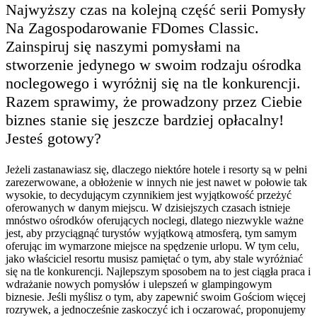
Najwyższy czas na kolejną część serii Pomysły
Na Zagospodarowanie FDomes Classic.
Zainspiruj się naszymi pomysłami na
stworzenie jedynego w swoim rodzaju ośrodka
noclegowego i wyróżnij się na tle konkurencji.
Razem sprawimy, że prowadzony przez Ciebie
biznes stanie się jeszcze bardziej opłacalny!
Jesteś gotowy?
Jeżeli zastanawiasz się, dlaczego niektóre hotele i resorty są w pełni
zarezerwowane, a obłożenie w innych nie jest nawet w połowie tak
wysokie, to decydującym czynnikiem jest wyjątkowość przeżyć
oferowanych w danym miejscu. W dzisiejszych czasach istnieje
mnóstwo ośrodków oferujących noclegi, dlatego niezwykle ważne
jest, aby przyciągnąć turystów wyjątkową atmosferą, tym samym
oferując im wymarzone miejsce na spędzenie urlopu. W tym celu,
jako właściciel resortu musisz pamiętać o tym, aby stale wyróżniać
się na tle konkurencji. Najlepszym sposobem na to jest ciągła praca i
wdrażanie nowych pomysłów i ulepszeń w glampingowym
biznesie. Jeśli myślisz o tym, aby zapewnić swoim Gościom więcej
rozrywek, a jednocześnie zaskoczyć ich i oczarować, proponujemy