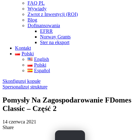
FAQ PL
Wywiady
Zwrot z Inwestycji (ROI)
Blog
Dofinansowania
EFRR
Norway Grants
Ster na eksport
Kontakt
Polski
English
Polski
Español
Skonfiguruj kopułę
Spersonalizuj strukturę
Pomysły Na Zagospodarowanie FDomes
Classic – Część 2
14 czerwca 2021
Share