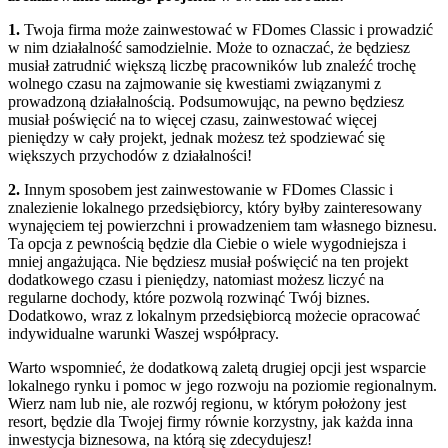
1.
Twoja firma może zainwestować w FDomes Classic i prowadzić
w nim działalność samodzielnie. Może to oznaczać, że będziesz
musiał zatrudnić większą liczbę pracowników lub znaleźć trochę
wolnego czasu na zajmowanie się kwestiami związanymi z
prowadzoną działalnością. Podsumowując, na pewno będziesz
musiał poświęcić na to więcej czasu, zainwestować więcej
pieniędzy w cały projekt, jednak możesz też spodziewać się
większych przychodów z działalności!
2.
Innym sposobem jest zainwestowanie w FDomes Classic i
znalezienie lokalnego przedsiębiorcy, który byłby zainteresowany
wynajęciem tej powierzchni i prowadzeniem tam własnego biznesu.
Ta opcja z pewnością będzie dla Ciebie o wiele wygodniejsza i
mniej angażująca. Nie będziesz musiał poświęcić na ten projekt
dodatkowego czasu i pieniędzy, natomiast możesz liczyć na
regularne dochody, które pozwolą rozwinąć Twój biznes.
Dodatkowo, wraz z lokalnym przedsiębiorcą możecie opracować
indywidualne warunki Waszej współpracy.
Warto wspomnieć, że dodatkową zaletą drugiej opcji jest wsparcie
lokalnego rynku i pomoc w jego rozwoju na poziomie regionalnym.
Wierz nam lub nie, ale rozwój regionu, w którym położony jest
resort, będzie dla Twojej firmy równie korzystny, jak każda inna
inwestycja biznesowa, na którą się zdecydujesz!