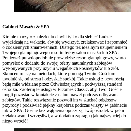
Gabinet Masażu & SPA
Kto nie marzy o znalezieniu chwili tylko dla siebie? Ludzie
wyjeżdżają na wakacje, aby się wyciszyć, zrelaksować i zapomnieć
o codziennych zmartwieniach. Dlatego też idealnym uzupełnieniem
Twojego glampingowego resortu byłby salon masażu lub SPA.
Ponieważ prawdopodobnie prowadzisz resort glampingowy, warto
pomyśleć o dodaniu do swojej oferty naturalnych zabiegów
wykonywanych przy użyciu wegańskich kosmetyków lub ziół.
Skoncentruj się na metodach, które pomogą Twoim Gościom
uwolnić się od stresu i odzyskać spokój. Takie usługi z pewnością
będą mile widziane przez Odwiedzających i podwyższą standard
ośrodka. Zaoferuj te usługi w FDomes Classic, aby Twoi Goście
mogli pozostać w kontakcie z naturą nawet podczas odbywania
zabiegów. Takie rozwiązanie pozwoli im w słuchać odgłosów
przyrody i podziwiać piękny krajobraz podczas wizyty w gabinecie
lub w SPA. Goście bez wątpienia opuszczą Twój ośrodek w pełni
zrelaksowani i szczęśliwi, a w dodatku zapragną jak najszybciej do
niego wrócić!