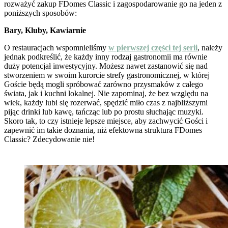
rozważyć zakup FDomes Classic i zagospodarowanie go na jeden z
poniższych sposobów:
Bary, Kluby, Kawiarnie
O restauracjach wspomnieliśmy
w pierwszej części tej serii
, należy
jednak podkreślić, że każdy inny rodzaj gastronomii ma równie
duży potencjał inwestycyjny. Możesz nawet zastanowić się nad
stworzeniem w swoim kurorcie strefy gastronomicznej, w której
Goście będą mogli spróbować zarówno przysmaków z całego
świata, jak i kuchni lokalnej. Nie zapominaj, że bez względu na
wiek, każdy lubi się rozerwać, spędzić miło czas z najbliższymi
pijąc drinki lub kawę, tańcząc lub po prostu słuchając muzyki.
Skoro tak, to czy istnieje lepsze miejsce, aby zachwycić Gości i
zapewnić im takie doznania, niż efektowna struktura FDomes
Classic? Zdecydowanie nie!