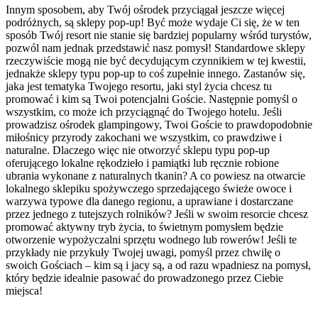
Innym sposobem, aby Twój ośrodek przyciągał jeszcze więcej
podróżnych, są sklepy pop-up! Być może wydaje Ci się, że w ten
sposób Twój resort nie stanie się bardziej popularny wśród turystów,
pozwól nam jednak przedstawić nasz pomysł! Standardowe sklepy
rzeczywiście mogą nie być decydującym czynnikiem w tej kwestii,
jednakże sklepy typu pop-up to coś zupełnie innego. Zastanów się,
jaka jest tematyka Twojego resortu, jaki styl życia chcesz tu
promować i kim są Twoi potencjalni Goście. Następnie pomyśl o
wszystkim, co może ich przyciągnąć do Twojego hotelu. Jeśli
prowadzisz ośrodek glampingowy, Twoi Goście to prawdopodobnie
miłośnicy przyrody zakochani we wszystkim, co prawdziwe i
naturalne. Dlaczego więc nie otworzyć sklepu typu pop-up
oferującego lokalne rękodzieło i pamiątki lub ręcznie robione
ubrania wykonane z naturalnych tkanin? A co powiesz na otwarcie
lokalnego sklepiku spożywczego sprzedającego świeże owoce i
warzywa typowe dla danego regionu, a uprawiane i dostarczane
przez jednego z tutejszych rolników? Jeśli w swoim resorcie chcesz
promować aktywny tryb życia, to świetnym pomysłem będzie
otworzenie wypożyczalni sprzętu wodnego lub rowerów! Jeśli te
przykłady nie przykuły Twojej uwagi, pomyśl przez chwilę o
swoich Gościach – kim są i jacy są, a od razu wpadniesz na pomysł,
który będzie idealnie pasować do prowadzonego przez Ciebie
miejsca!