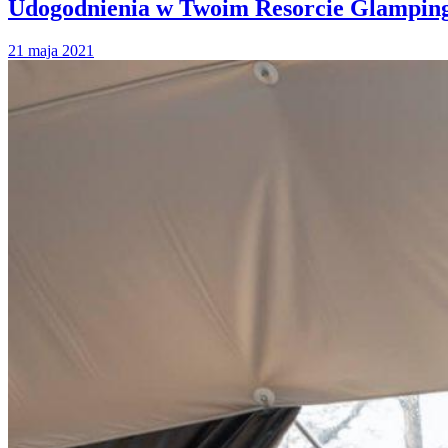
Udogodnienia w Twoim Resorcie Glamping
21 maja 2021