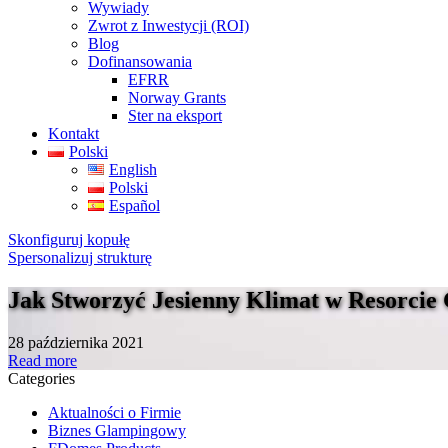
Wywiady
Zwrot z Inwestycji (ROI)
Blog
Dofinansowania
EFRR
Norway Grants
Ster na eksport
Kontakt
Polski
English
Polski
Español
Skonfiguruj kopułę
Spersonalizuj strukturę
Jak Stworzyć Jesienny Klimat w Resorci
28 października 2021
Read more
Categories
Aktualności o Firmie
Biznes Glampingowy