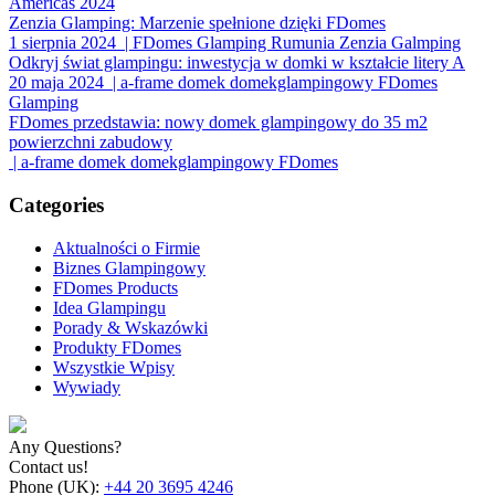
Americas 2024
Zenzia Glamping: Marzenie spełnione dzięki FDomes
1 sierpnia 2024
| FDomes Glamping Rumunia Zenzia Galmping
Odkryj świat glampingu: inwestycja w domki w kształcie litery A
20 maja 2024
| a-frame domek domekglampingowy FDomes
Glamping
FDomes przedstawia: nowy domek glampingowy do 35 m2
powierzchni zabudowy
| a-frame domek domekglampingowy FDomes
Categories
Aktualności o Firmie
Biznes Glampingowy
FDomes Products
Idea Glampingu
Porady & Wskazówki
Produkty FDomes
Wszystkie Wpisy
Wywiady
Any Questions?
Contact us!
Phone (UK):
+44 20 3695 4246