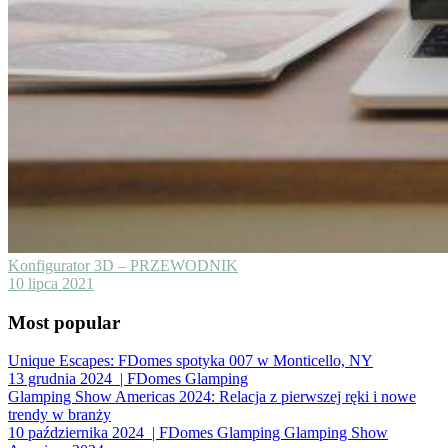
Konfigurator 3D – PRZEWODNIK
10 lipca 2021
Most popular
Unique Escapes: FDomes spotyka 007 w Monticello, NY
13 grudnia 2024
| FDomes Glamping
Glamping Show Americas 2024: Relacja z pierwszej ręki i nowe
trendy w branży
10 października 2024
| FDomes Glamping Glamping Show