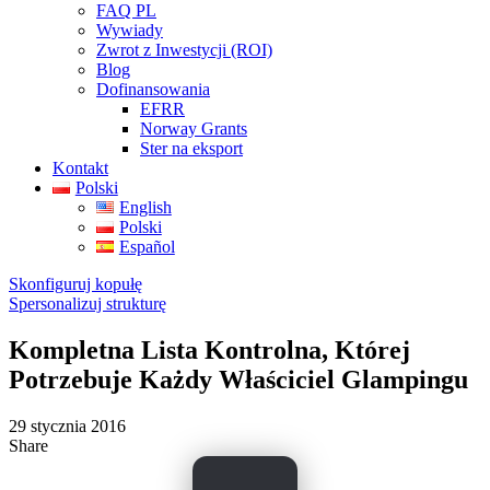
FAQ PL
Wywiady
Zwrot z Inwestycji (ROI)
Blog
Dofinansowania
EFRR
Norway Grants
Ster na eksport
Kontakt
Polski
English
Polski
Español
Skonfiguruj kopułę
Spersonalizuj strukturę
Kompletna Lista Kontrolna, Której
Potrzebuje Każdy Właściciel Glampingu
29 stycznia 2016
Share