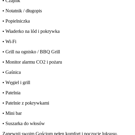
• Czajnik
• Notatnik / długopis
• Popielniczka
• Wiaderko na lód i pokrywka
• Wi-Fi
• Grill na ognisko / BBQ Grill
• Monitor alarmu CO2 i pożaru
• Gaśnica
• Węgiel i grill
• Patelnia
• Patelnie z pokrywkami
• Mini bar
• Suszarka do włosów
Zapewnij swoim Gościom pełen komfort i poczucie luksusu.