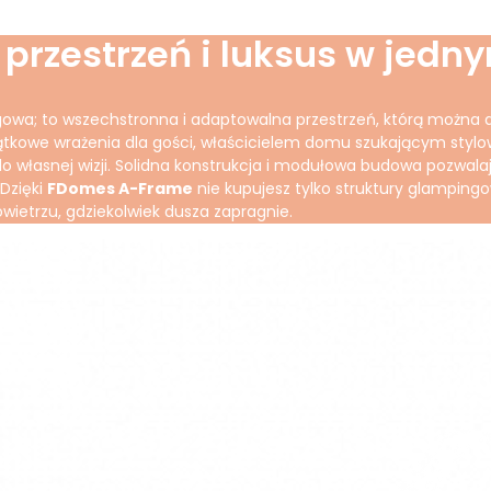
 przestrzeń i luksus w jedn
ngowa; to wszechstronna i adaptowalna przestrzeń, którą można 
jątkowe wrażenia dla gości, właścicielem domu szukającym sty
łasnej wizji. Solidna konstrukcja i modułowa budowa pozwalają 
 Dzięki
FDomes A-Frame
nie kupujesz tylko struktury glamping
etrzu, gdziekolwiek dusza zapragnie.