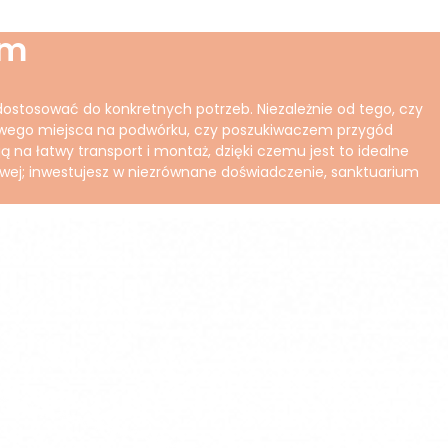
ym
dostosować do konkretnych potrzeb. Niezależnie od tego, czy
lowego miejsca na podwórku, czy poszukiwaczem przygód
na łatwy transport i montaż, dzięki czemu jest to idealne
owej; inwestujesz w niezrównane doświadczenie, sanktuarium