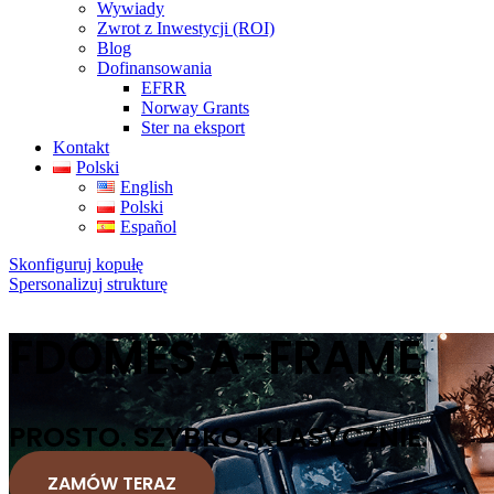
Wywiady
Zwrot z Inwestycji (ROI)
Blog
Dofinansowania
EFRR
Norway Grants
Ster na eksport
Kontakt
Polski
English
Polski
Español
Skonfiguruj kopułę
Spersonalizuj strukturę
FDOMES A-FRAME
PROSTO. SZYBKO. KLASYCZNIE.
ZAMÓW TERAZ