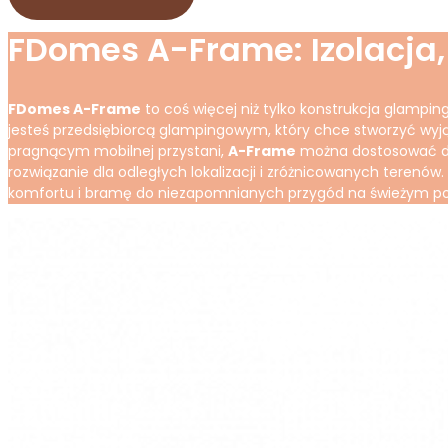
FDomes A-Frame: Izolacja,
FDomes A-Frame
to coś więcej niż tylko konstrukcja glampi
jesteś przedsiębiorcą glampingowym, który chce stworzyć wy
pragnącym mobilnej przystani,
A-Frame
można dostosować do w
rozwiązanie dla odległych lokalizacji i zróżnicowanych terenów.
komfortu i bramę do niezapomnianych przygód na świeżym powi