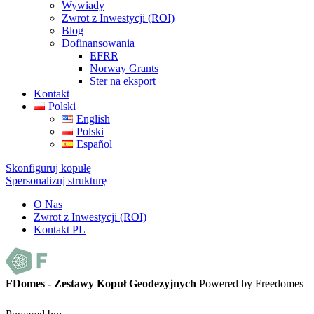
Wywiady
Zwrot z Inwestycji (ROI)
Blog
Dofinansowania
EFRR
Norway Grants
Ster na eksport
Kontakt
Polski
English
Polski
Español
Skonfiguruj kopułę
Spersonalizuj strukturę
O Nas
Zwrot z Inwestycji (ROI)
Kontakt PL
FDomes - Zestawy Kopuł Geodezyjnych
Powered by Freedomes –