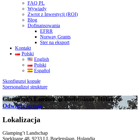
FAQ PL
Wywiady
Zwrot z Inwestycji (ROI)
Blog
Dofinansowania
EFRR
Norway Grants
Ster na eksport
Kontakt
Polski
English
Polski
Español
Skonfiguruj kopułę
Spersonalizuj strukturę
Glamping’t Landschap
Boelenslaan, Holandia
Odwiedź stronę
Lokalizacja
Glamping’t Landschap
Spekloane 48, 9233 LL Boelenslaan, Holandia