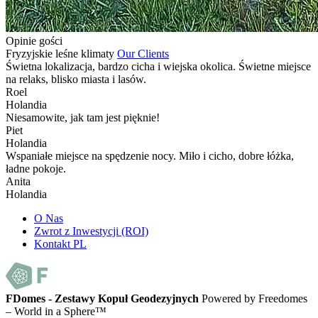
Opinie gości
Fryzyjskie leśne klimaty
Our Clients
Świetna lokalizacja, bardzo cicha i wiejska okolica. Świetne miejsce
na relaks, blisko miasta i lasów.
Roel
Holandia
Niesamowite, jak tam jest pięknie!
Piet
Holandia
Wspaniałe miejsce na spędzenie nocy. Miło i cicho, dobre łóżka,
ładne pokoje.
Anita
Holandia
O Nas
Zwrot z Inwestycji (ROI)
Kontakt PL
FDomes - Zestawy Kopuł Geodezyjnych
Powered by Freedomes
– World in a Sphere™