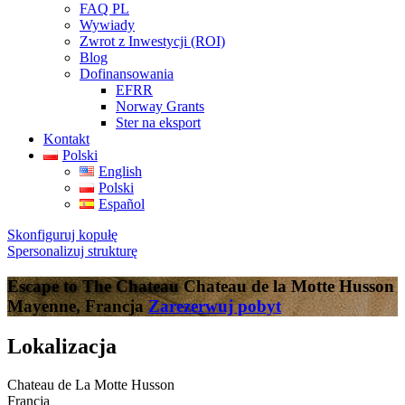
FAQ PL
Wywiady
Zwrot z Inwestycji (ROI)
Blog
Dofinansowania
EFRR
Norway Grants
Ster na eksport
Kontakt
Polski
English
Polski
Español
Skonfiguruj kopułę
Spersonalizuj strukturę
Escape to The Chateau
Chateau de la Motte Husson
Mayenne, Francja
Zarezerwuj pobyt
Lokalizacja
Chateau de La Motte Husson
Francja