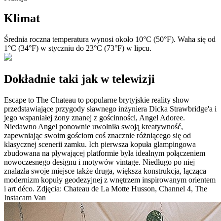
Klimat
Średnia roczna temperatura wynosi około 10°C (50°F). Waha się od
1°C (34°F) w styczniu do 23°C (73°F) w lipcu.
Dokładnie taki jak w telewizji
Escape to The Chateau to popularne brytyjskie reality show
przedstawiające przygody sławnego inżyniera Dicka Strawbridge'a i
jego wspaniałej żony znanej z gościnności, Angel Adoree.
Niedawno Angel ponownie uwolniła swoją kreatywność,
zapewniając swoim gościom coś znacznie różniącego się od
klasycznej scenerii zamku. Ich pierwsza kopuła glampingowa
zbudowana na pływającej platformie była idealnym połączeniem
nowoczesnego designu i motywów vintage. Niedługo po niej
znalazła swoje miejsce także druga, większa konstrukcja, łącząca
modernizm kopuły geodezyjnej z wnętrzem inspirowanym orientem
i art déco. Zdjęcia: Chateau de La Motte Husson, Channel 4, The
Instacam Van