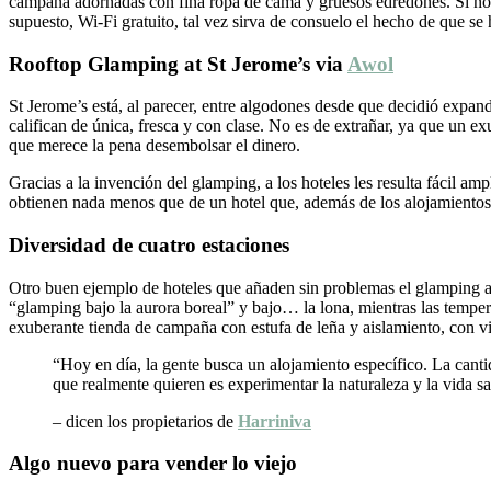
campana adornadas con fina ropa de cama y gruesos edredones. Si no e
supuesto, Wi-Fi gratuito, tal vez sirva de consuelo el hecho de que s
Rooftop Glamping at St Jerome’s via
Awol
St Jerome’s está, al parecer, entre algodones desde que decidió expand
califican de única, fresca y con clase. No es de extrañar, ya que un e
que merece la pena desembolsar el dinero.
Gracias a la invención del glamping, a los hoteles les resulta fácil amp
obtienen nada menos que de un hotel que, además de los alojamientos 
Diversidad de cuatro estaciones
Otro buen ejemplo de hoteles que añaden sin problemas el glamping a 
“glamping bajo la aurora boreal” y bajo… la lona, mientras las tempera
exuberante tienda de campaña con estufa de leña y aislamiento, con vi
“Hoy en día, la gente busca un alojamiento específico. La can
que realmente quieren es experimentar la naturaleza y la vida sa
– dicen los propietarios de
Harriniva
Algo nuevo para vender lo viejo