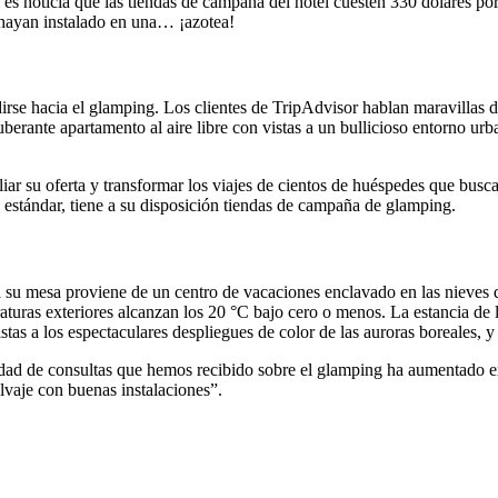
s noticia que las tiendas de campaña del hotel cuesten 330 dólares por 
e hayan instalado en una… ¡azotea!
irse hacia el glamping. Los clientes de TripAdvisor hablan maravillas d
xuberante apartamento al aire libre con vistas a un bullicioso entorno u
liar su oferta y transformar los viajes de cientos de huéspedes que buscan
estándar, tiene a su disposición tiendas de campaña de glamping.
su mesa proviene de un centro de vacaciones enclavado en las nieves d
turas exteriores alcanzan los 20 °C bajo cero o menos. La estancia de l
stas a los espectaculares despliegues de color de las auroras boreales
tidad de consultas que hemos recibido sobre el glamping ha aumentado 
lvaje con buenas instalaciones”.