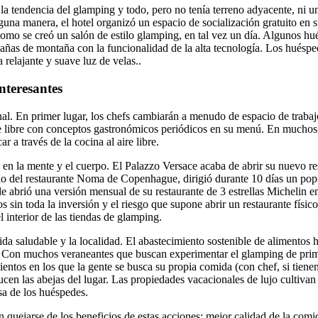
a tendencia del glamping y todo, pero no tenía terreno adyacente, ni un
lguna manera, el hotel organizó un espacio de socialización gratuito en 
 como se creó un salón de estilo glamping, en tal vez un día. Algunos hu
bañas de montaña con la funcionalidad de la alta tecnología. Los huéspe
relajante y suave luz de velas..
interesantes
nal. En primer lugar, los chefs cambiarán a menudo de espacio de trabaj
re libre con conceptos gastronómicos periódicos en su menú. En muchos s
 a través de la cocina al aire libre.
 en la mente y el cuerpo. El Palazzo Versace acaba de abrir su nuevo re
io del restaurante Noma de Copenhague, dirigió durante 10 días un pop-
nde abrió una versión mensual de su restaurante de 3 estrellas Michelin e
os sin toda la inversión y el riesgo que supone abrir un restaurante físic
l interior de las tiendas de glamping.
vida saludable y la localidad. El abastecimiento sostenible de alimentos
a. Con muchos veraneantes que buscan experimentar el glamping de prim
ientos en los que la gente se busca su propia comida (con chef, si tienen
ducen las abejas del lugar. Las propiedades vacacionales de lujo cultiv
sa de los huéspedes.
quejarse de los beneficios de estas acciones: mejor calidad de la comid