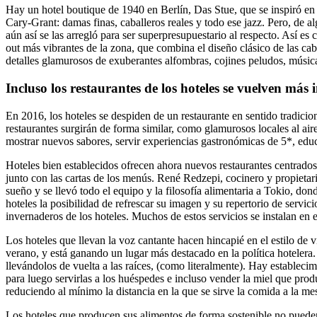
Hay un hotel boutique de 1940 en Berlín, Das Stue, que se inspiró en l
Cary-Grant: damas finas, caballeros reales y todo ese jazz. Pero, de a
aún así se las arregló para ser superpresupuestario al respecto. Así es
out más vibrantes de la zona, que combina el diseño clásico de las ca
detalles glamurosos de exuberantes alfombras, cojines peludos, música 
Incluso los restaurantes de los hoteles se vuelven más 
En 2016, los hoteles se despiden de un restaurante en sentido tradicio
restaurantes surgirán de forma similar, como glamurosos locales al ai
mostrar nuevos sabores, servir experiencias gastronómicas de 5*, educar
Hoteles bien establecidos ofrecen ahora nuevos restaurantes centrados
junto con las cartas de los menús. René Redzepi, cocinero y propietar
sueño y se llevó todo el equipo y la filosofía alimentaria a Tokio, do
hoteles la posibilidad de refrescar su imagen y su repertorio de servici
invernaderos de los hoteles. Muchos de estos servicios se instalan en e
Los hoteles que llevan la voz cantante hacen hincapié en el estilo de 
verano, y está ganando un lugar más destacado en la política hoteler
llevándolos de vuelta a las raíces, (como literalmente). Hay establecim
para luego servirlas a los huéspedes e incluso vender la miel que pro
reduciendo al mínimo la distancia en la que se sirve la comida a la me
Los hoteles que producen sus alimentos de forma sostenible no pueden 