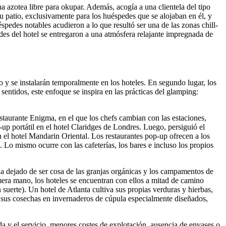
a azotea libre para okupar. Además, acogía a una clientela del tipo
su patio, exclusivamente para los huéspedes que se alojaban en él, y
éspedes notables acudieron a lo que resultó ser una de las zonas chill-
des del hotel se entregaron a una atmósfera relajante impregnada de
o y se instalarán temporalmente en los hoteles. En segundo lugar, los
entidos, este enfoque se inspira en las prácticas del glamping:
staurante Enigma, en el que los chefs cambian con las estaciones,
up portátil en el hotel Claridges de Londres. Luego, persiguió el
n el hotel Mandarin Oriental. Los restaurantes pop-up ofrecen a los
o. Lo mismo ocurre con las cafeterías, los bares e incluso los propios
 ha dejado de ser cosa de las granjas orgánicas y los campamentos de
era mano, los hoteles se encuentran con ellos a mitad de camino
 suerte). Un hotel de Atlanta cultiva sus propias verduras y hierbas,
an sus cosechas en invernaderos de cúpula especialmente diseñados,
a y el servicio, menores costes de explotación, ausencia de envases o