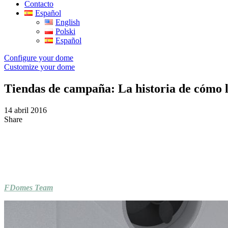
Contacto
Español
English
Polski
Español
Configure your dome
Customize your dome
Tiendas de campaña: La historia de cómo l
14 abril 2016
Share
FDomes Team