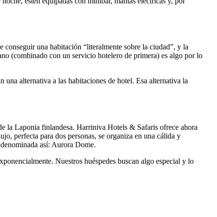
noche, estén equipadas con minibar, mantas eléctricas y, por
e conseguir una habitación “literalmente sobre la ciudad”, y la
rbano (combinado con un servicio hotelero de primera) es algo por lo
 una alternativa a las habitaciones de hotel. Esa alternativa la
e la Laponia finlandesa. Harriniva Hotels & Safaris ofrece ahora
ujo, perfecta para dos personas, se organiza en una cálida y
, y denominada así: Aurora Dome.
exponencialmente. Nuestros huéspedes buscan algo especial y lo