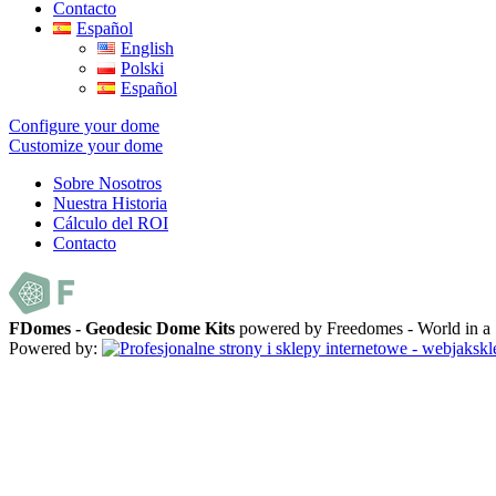
Contacto
Español
English
Polski
Español
Configure your dome
Customize your dome
Sobre Nosotros
Nuestra Historia
Cálculo del ROI
Contacto
FDomes - Geodesic Dome Kits
powered by Freedomes - World in 
Powered by: